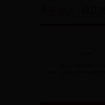
发布时间： 2013-0
高级会计师资格评审综合情
附件：
高级会计师资格评审综合