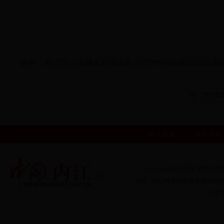
附件：
内江沱江流域水环境综合治理PPP招投标阶段现场
加入收藏
|
设为首页
Copyright(c) 2011 365bet
地址：内江市东兴区星桥街中段166号
信息