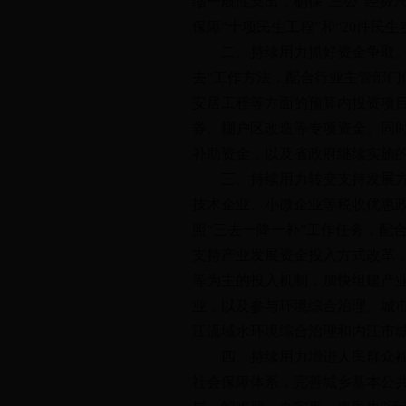
缩一般性支出，确保“三公”经费
保障“十项民生工程”和“20件
二、持续用力抓好资金争取。抢
去”工作方法，配合行业主管部
安居工程等方面的预算内投资项
券、棚户区改造等专项资金。同
补助资金，以及省政府继续实施的
三、持续用力转变支持发展方式
技术企业、小微企业等税收优惠
照“三去一降一补”工作任务，配
支持产业发展资金投入方式改革
等为主的投入机制，加快组建产
业，以及参与环境综合治理、城
江流域水环境综合治理和内江市城
四、持续用力增进人民群众福祉。
社会保障体系，完善城乡基本公