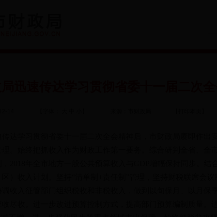
政局迅速传达学习贯彻省委十一届二次全
2-14
【字体：
大
中
小
】
来源：市财政局
【
打印本页
】
达学习贯彻省委十一届二次全会精神后，市财政局赓即作出安
。始终把抓收入作为财政工作第一要务。综合研判全省、全市
划，2018年全市地方一般公共预算收入与GDP增幅保持同步。
区）收入计划。坚持“清单制+责任制”管理，坚持财税联席会
协调收入征管部门组织税收和非税收入，做到以旬保月、以月保
应收尽收。进一步改进预算控制方式，提高部门预算编制质量。