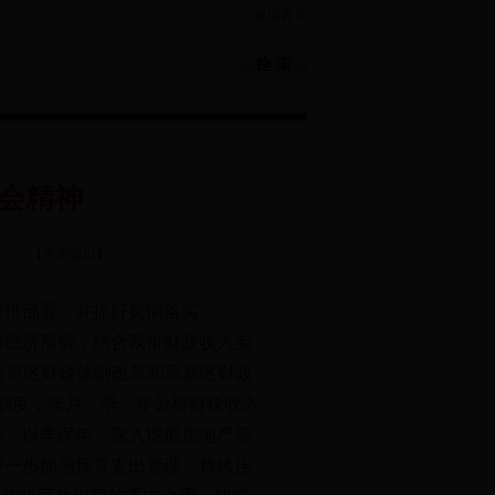
|
返回首页
会精神
【
关闭窗口
】
排部署，并抓好贯彻落实。
经济形势，结合我市财政收入实
结合市区财政体制改革和高新区财政
议制度，按月、季、年分析财税收入
季、以季保年。深入挖掘房地产等
进一步加强预算支出管理，持续压