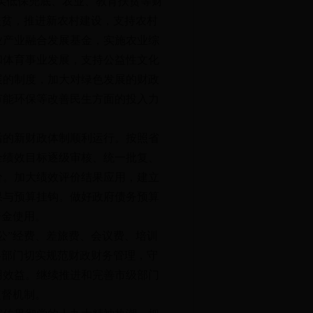
实低保兜底、农业、教育扶贫等财
扶贫，推进新农村建设，支持农村
业产业融合发展基金，实施农业综
和体育事业发展，支持公益性文化
展的制度，加大对绿色发展的财政
节能环保等改善民生方面的投入力
的新财政体制顺利运行。按照省
全绩效目标逐级审核、统一批复、
价。加大绩效评价结果应用，建立
果与预算挂钩。做好政府债务预算
资金使用。
”经费、差旅费、会议费、培训
各部门切实规范财政财务管理，守
用效益。继续推进和完善市级部门
监督机制。