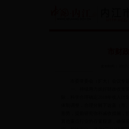
市财
发布时间： 2017-1
市委常委会（扩大）会议专题传
一、持续用力抓好财政收支管理
际，科学合理确定2018年收入计
体制调整，合理分解下达县（市、
形势，提前研究弥补减收措施，
其他重点行业的存量税源，确保