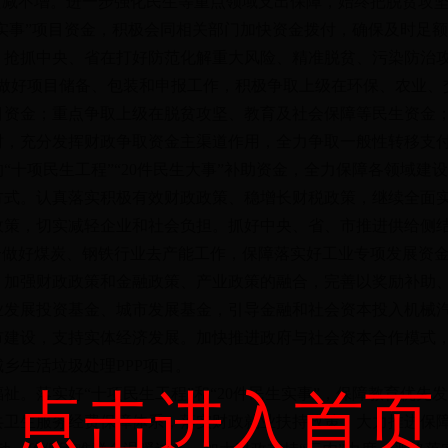
只减不增。进一步强化民生等重点领域支出保障，始终把脱贫攻
民生实事”项目资金，积极会同相关部门加快资金拨付，确保及时足
抓中央、省在打好防范化解重大风险、精准脱贫、污染防治攻
门做好项目储备、包装和申报工作，积极争取上级在环保、农业、
目资金；重点争取上级在脱贫攻坚、教育及社会保障等民生资金
时，充分发挥财政争取资金主渠道作用，全力争取一般性转移支
“十项民生工程”“20件民生大事”补助资金，全力保障各领域建
。认真落实积极有效财政政策、稳增长财税政策，继续全面实施
政策，切实减轻企业和社会负担。抓好中央、省、市推进供给侧
合做好煤炭、钢铁行业去产能工作，保障落实好工业专项发展资
，加强财政政策和金融政策、产业政策的融合，完善以奖励补助
业发展投资基金、城市发展基金，引导金融和社会资本投入机械
市建设，支持实体经济发展。加快推进政府与社会资本合作模式
乡生活垃圾处理PPP项目。
落实好“十项民生工程”和“20件民生实事”，保障教育优先
点击进入首页
共卫生服务经费保障体系，落实财政就业扶持政策，大力推进保障