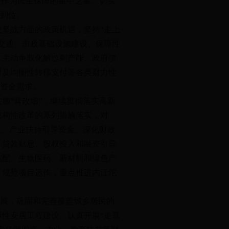
坚作为民生保障的重中之重。切实
额到位。
坚战方面的政策机遇，坚持“走上
交通、市政基础设施建设、保障性
；主动争取化解过剩产能、政府债
付及均衡性转移支付等各类财力性
设资金需求。
“营改增”，继续贯彻落实高新
结构性改革的系列措施落实，对
金、产业扶持引导资金。深化财政
、贷款贴息、股权投入和融资引导
汽配、生物医药、新材料和绿色产
，规范项目运作，重点推进内江沱
发展，巩固和完善覆盖城乡居民的
性安居工程建设。认真开展“走基