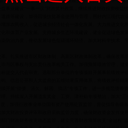
动，确保困难群众温暖过冬。加大财政支持“三农”力度，严格落
益事业建设“一事一议”财政奖补政策，继续推进财政投资收益
、道路等建设，加强四项扶贫基金使用与管理，用好内江现代农
步增加农民收入，促进城乡经济社会一体化发展。大力推进文化
文化和体育产业发展。支持城乡生态环境建设，健全促进绿色发
污染防治力度，推动发展绿色低碳循环经济。加大对科学技术、
。扎实推进市区财政体制、高新区财政体制改革，确保改革后
及市与区事权与支出责任改革相关工作。加强预算绩效管理，健
效目标提交人代会审查。选取部分单位的专项项目开展事前绩效评
挂钩、信息公开和人大监督的五维结果应用体系，将绩效评价结
续开展“偿债、清欠、解困、搞活”专项工作，进一步规范债券
。持续深入开展滥发奖金、工资、津补贴专项整治，加大“三公
力度，加强行政事业单位国有资产使用处置监管，督促指导各级
续加大财政投资评审和政府采购监管力度，确保财政资金发挥使
部门财政财务收支动态监管，建立完善财政预算收支“全过程”