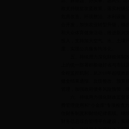
层、解难题、办实事、惠民生”活
政支持脱贫攻坚政策，落实村级公
危房改造、环境整治、水利设施
合开发，加快农业转型升级，稳
和大众体育健身活动，推进新兴
投入，支持加大空气、水、土壤
度，实现公共服务均等化。
五、持续用力深化财税体制改革
上的统一部署积极做好省与市以
全程监控机制，从2018年起绩
健全结果通报、反馈整改、预算
管理，加强政府债务风险预警，继
六、持续用力强化财政监督管理
费管理使用和“小金库”专项检查
住财务制度和财经纪律底线。继
财务信息综合管理平台建设，实现