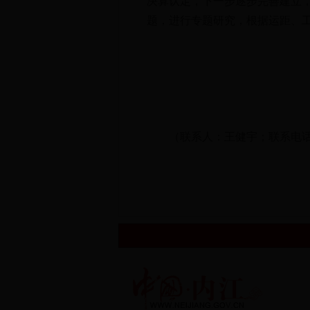
决算认定，下一步逐步完善建立
题，进行专题研究，根据运距、
（联系人：王健宇；联系电话：2