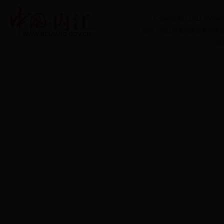
Copyright(c) 2011 365b
地址：内江市东兴区星桥街中段16
信